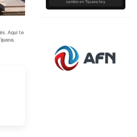
cambio en
Tijuana
hoy
és. Aquí te
ijuana.