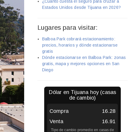
¿Cuánto cuesta el seguro para cruzar a
Estados Unidos desde Tijuana en 2026?
Lugares para visitar:
Balboa Park cobrará estacionamiento:
precios, horarios y dónde estacionarse
gratis
Dónde estacionarse en Balboa Park: zonas
gratis, mapa y mejores opciones en San
Diego
Dólar en
Tijuana
hoy (casas
de cambio)
Compra
16.28
Venta
16.91
Tipo de cambio promedio en casas de