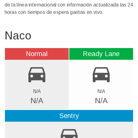
de la línea internacional con información actualizada las 24
horas con tiempos de espera garitas en vivo.
Naco
Normal
Ready Lane
directions_car
directions_car
N/A
N/A
N/A
N/A
Sentry
directions_car