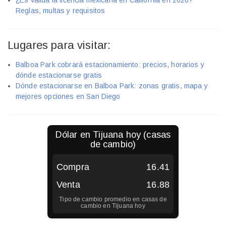
¿Es válida la licencia mexicana en California en 2026?
Reglas, multas y requisitos
Lugares para visitar:
Balboa Park cobrará estacionamiento: precios, horarios y
dónde estacionarse gratis
Dónde estacionarse en Balboa Park: zonas gratis, mapa y
mejores opciones en San Diego
Dólar en
Tijuana
hoy (casas
de cambio)
Compra
16.41
Venta
16.88
Tipo de cambio promedio en casas de
cambio en
Tijuana
hoy