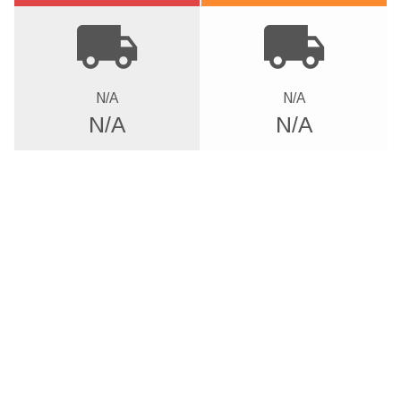
local_shipping
local_shipping
N/A
N/A
N/A
N/A