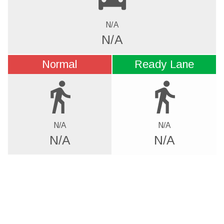
N/A
N/A
Normal
Ready Lane
directions_walk
directions_walk
N/A
N/A
N/A
N/A