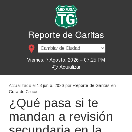
Reporte de Garitas
place
Viernes, 7 Agosto, 2026 – 07:25 PM
cached
Actualizar
Actualizado el
Publicado
13 junio, 2026
por
Reporte de Garitas
en
Guía de Cruce
en
¿Qué pasa si te
mandan a revisión
secundaria en la