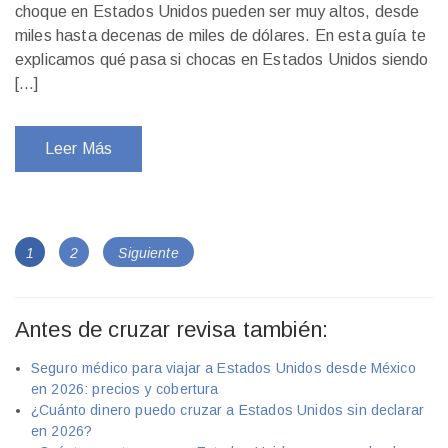
choque en Estados Unidos pueden ser muy altos, desde
miles hasta decenas de miles de dólares. En esta guía te
explicamos qué pasa si chocas en Estados Unidos siendo
[…]
Leer Más
Navegación
Page
1
Page
2
Siguiente
de
entradas
Antes de cruzar revisa también:
Seguro médico para viajar a Estados Unidos desde México
en 2026: precios y cobertura
¿Cuánto dinero puedo cruzar a Estados Unidos sin declarar
en 2026?