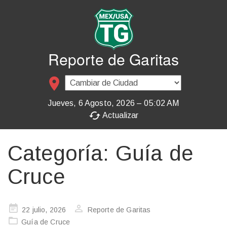
Reporte de Garitas
place
Jueves, 6 Agosto, 2026 – 05:02 AM
cached
Actualizar
Categoría:
Guía de
Cruce
Publicado
22 julio, 2026
Reporte de Garitas
en
Guía de Cruce